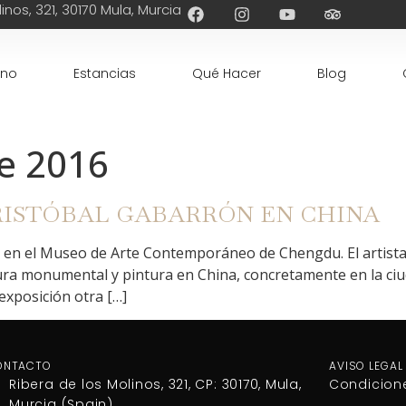
inos, 321, 30170 Mula, Murcia
ino
Estancias
Qué Hacer
Blog
e 2016
RISTÓBAL GABARRÓN EN CHINA
 en el Museo de Arte Contemporáneo de Chengdu. El artista
ra monumental y pintura en China, concretamente en la ciud
 exposición otra […]
ONTACTO
AVISO LEGAL
Ribera de los Molinos, 321, CP: 30170, Mula,
Condicion
Murcia (Spain)