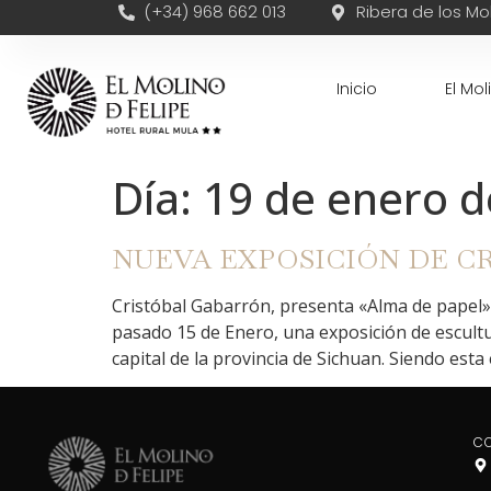
(+34) 968 662 013
Ribera de los Mol
Inicio
El Mol
Día:
19 de enero d
NUEVA EXPOSICIÓN DE C
Cristóbal Gabarrón, presenta «Alma de papel»
pasado 15 de Enero, una exposición de escultu
capital de la provincia de Sichuan. Siendo esta
C