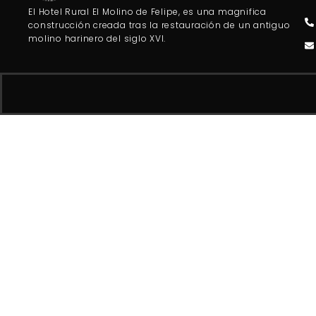
El Hotel Rural El Molino de Felipe, es una magnifica
construcción creada tras la restauración de un antiguo
molino harinero del siglo XVI.