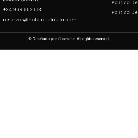
Política D
+34 968 662 013
Política D
reservas@hotelruralmula.com
Cuartobe
© Diseñado por
. All rights reserved.