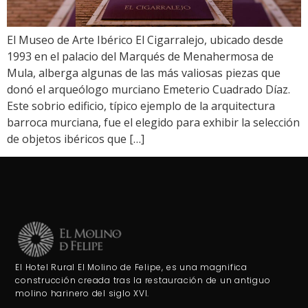
El Museo de Arte Ibérico El Cigarralejo, ubicado desde
1993 en el palacio del Marqués de Menahermosa de
Mula, alberga algunas de las más valiosas piezas que
donó el arqueólogo murciano Emeterio Cuadrado Díaz.
Este sobrio edificio, típico ejemplo de la arquitectura
barroca murciana, fue el elegido para exhibir la selección
de objetos ibéricos que […]
El Hotel Rural El Molino de Felipe, es una magnifica
construcción creada tras la restauración de un antiguo
molino harinero del siglo XVI.