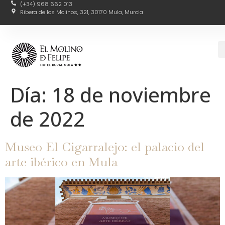
(+34) 968 662 013
Ribera de los Molinos, 321, 30170 Mula, Murcia
Día:
18 de noviembre
de 2022
Museo El Cigarralejo: el palacio del
arte ibérico en Mula