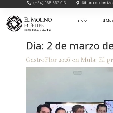
(+34) 968 662 013
Ribera de los Mol
Inicio
El Mol
Día:
2 de marzo d
GastroFlor 2026 en Mula: El gr