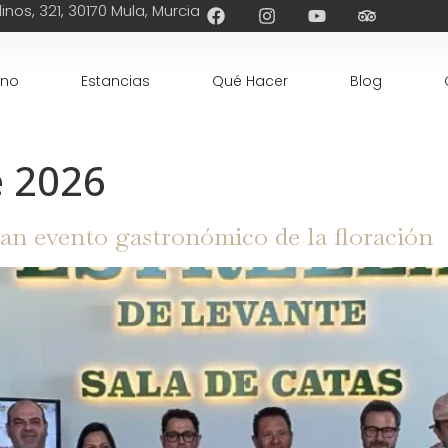
inos, 321, 30170 Mula, Murcia
ino
Estancias
Qué Hacer
Blog
e 2026
an evento gastronómico de la floración