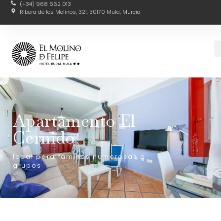
(+34) 968 662 013
Ribera de los Molinos, 321, 30170 Mula, Murcia
Apartamento El
Cernido
Ideal para familias numerosas o
grupos