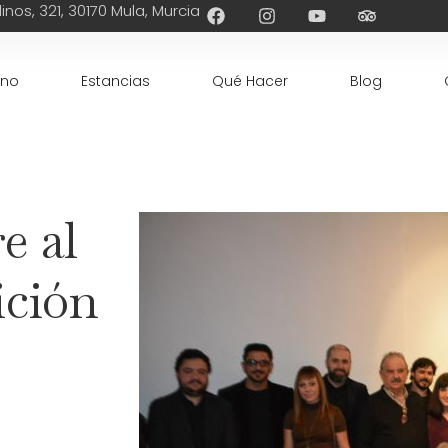
inos, 321, 30170 Mula, Murcia
ino
Estancias
Qué Hacer
Blog
e al
ición