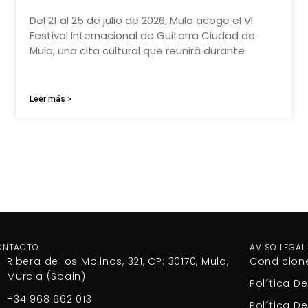
Del 21 al 25 de julio de 2026, Mula acoge el VI
Festival Internacional de Guitarra Ciudad de
Mula, una cita cultural que reunirá durante
Leer más >
ONTACTO
AVISO LEGAL
Ribera de los Molinos, 321, CP: 30170, Mula,
Condicion
Murcia (Spain)
Política D
+34 968 662 013
Política D