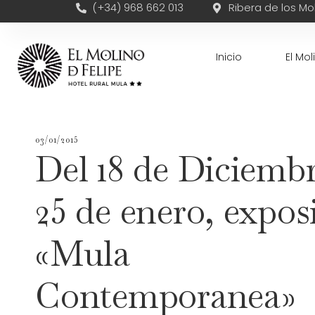
(+34) 968 662 013
Ribera de los Mol
Inicio
El Mol
03/01/2015
Del 18 de Diciembr
25 de enero, expos
«Mula
Contemporanea»