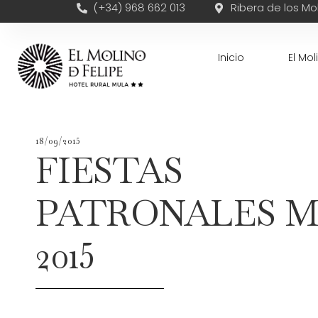
(+34) 968 662 013
Ribera de los Mol
Inicio
El Mol
18/09/2015
FIESTAS
PATRONALES 
2015