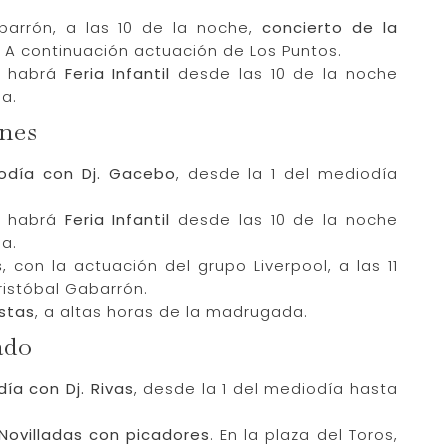
barrón, a las 10 de la noche,
concierto de la
. A continuación actuación de Los Puntos.
a, habrá
Feria Infantil
desde las 10 de la noche
a.
rnes
iodía con Dj. Gacebo
, desde la 1 del mediodía
a, habrá
Feria Infantil
desde las 10 de la noche
a.
s
, con la actuación del grupo Liverpool, a las 11
ristóbal Gabarrón.
estas
, a altas horas de la madrugada.
ado
ía con Dj. Rivas
, desde la 1 del mediodía hasta
 Novilladas con picadores
. En la plaza del Toros,