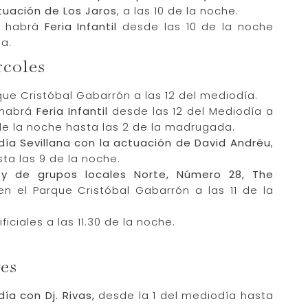
tuación de Los Jaros
, a las 10 de la noche.
a, habrá
Feria Infantil
desde las 10 de la noche
a.
rcoles
que Cristóbal Gabarrón a las 12 del mediodía.
, habrá
Feria Infantil
desde las 12 del Mediodía a
0 de la noche hasta las 2 de la madrugada.
día Sevillana con la actuación de David Andréu
,
ta las 9 de la noche.
 y de grupos locales Norte, Número 28, The
n el Parque Cristóbal Gabarrón a las 11 de la
ficiales a las 11.30 de la noche.
ves
ía con Dj. Rivas,
desde la 1 del mediodía hasta