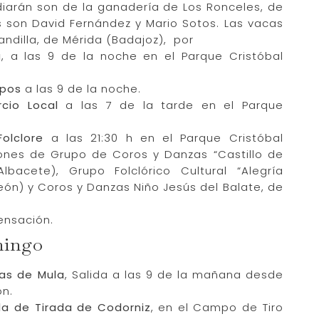
idiarán son de la ganadería de Los Ronceles, de
os son David Fernández y Mario Sotos. Las vacas
andilla, de Mérida (Badajoz), por
u
, a las 9 de la noche en el Parque Cristóbal
ipos
a las 9 de la noche.
cio Local
a las 7 de la tarde en el Parque
olclore
a las 21:30 h en el Parque Cristóbal
ones de Grupo de Coros y Danzas “Castillo de
bacete), Grupo Folclórico Cultural “Alegría
eón) y Coros y Danzas Niño Jesús del Balate, de
Sensación.
mingo
rras de Mula
, Salida a las 9 de la mañana desde
ón.
la de Tirada de Codorniz
, en el Campo de Tiro