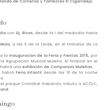
 Banda de Cornetas y Tambores El Cigarralejo.
ado
día
con
Dj. Rivas
, desde la 1 del mediodía hasta
 Mula
, a las 5 de la tarde, en el Embalse de La
 a la
Inauguración de la Feria y Fiestas 2015
, por
la Agrupación Musical Muleña. Al finalizar en el
 habrá una
exhibición de Comparsas Muleñas.
a, habrá
Feria Infantil
desde las 10 de la noche
a.
 el parque Cristóbal Gabarrón, tributo a AC/DC,
Band
.
mingo