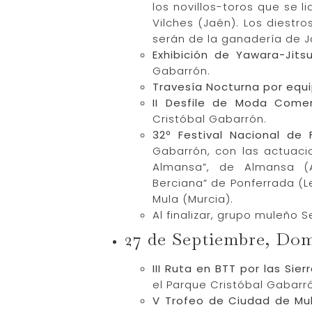
los novillos-toros que se l
Vilches (Jaén). Los diestr
serán de la ganadería de J
Exhibición de Yawara-Jits
Gabarrón.
Travesía Nocturna por equ
II Desfile de Moda Comer
Cristóbal Gabarrón.
32º Festival Nacional de F
Gabarrón, con las actuaci
Almansa”, de Almansa (Al
Berciana” de Ponferrada (L
Mula (Murcia).
Al finalizar, grupo muleño 
27 de Septiembre, Do
III Ruta en BTT por las Sie
el Parque Cristóbal Gabarr
V Trofeo de Ciudad de Mu