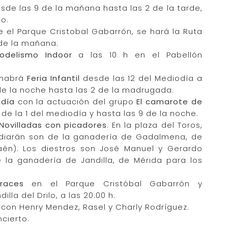
esde las 9 de la mañana hasta las 2 de la tarde,
to.
e el Parque Cristobal Gabarrón, se hará la Ruta
 de la mañana.
odelismo Indoor
a las 10 h en el Pabellón
, habrá
Feria Infantil
desde las 12 del Mediodía a
0 de la noche hasta las 2 de la madrugada.
odía
con la actuación del grupo
El camarote de
ir de la 1 del mediodía y hasta las 9 de la noche.
 Novilladas con picadores
. En la plaza del Toros,
 lidiarán son de la ganadería de Gadalmena, de
aén). Los diestros son José Manuel y Gerardo
e la ganadería de Jandilla, de Mérida para los
races
en el Parque Cristóbal Gabarrón y
lla del Drilo, a las 20:00 h.
, con Henry Mendez, Rasel y Charly Rodríguez.
ncierto.