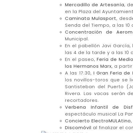
Mercadillo de Artesanía
, d
en la Plaza del Ayuntamien
Caminata Mulasport
, desd
Senda del Tiempo, a las 10
Concentración de Aerom
Municipal.
En el pabellón Javi García
las 4 de la tarde y a las 1
En el paseo,
Feria de Medi
los Hermanos Marx
, a part
A las 17:30,
I Gran Feria de
los novillos-toros que se
Santisteban del Puerto (J
Rivera. Las vacas serán d
recortadores.
Verbena Infantil de Disf
espectáculo musical La Pandi
Concierto ElectroMULAtino
Discomóvil
al finalizar el co