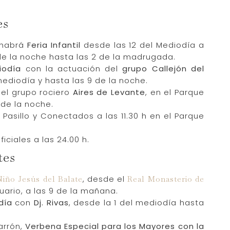
es
, habrá
Feria Infantil
desde las 12 del Mediodía a
0 de la noche hasta las 2 de la madrugada.
iodía
con la actuación del
grupo Callejón del
l mediodía y hasta las 9 de la noche.
el grupo rociero
Aires de Levante
, en el Parque
 de la noche.
Pasillo y Conectados a las 11.30 h en el Parque
ficiales a las 24.00 h.
tes
, desde el
iño Jesús del Balate
Real Monasterio de
uario, a las 9 de la mañana.
día
con
Dj. Rivas
, desde la 1 del mediodía hasta
arrón,
Verbena Especial para los Mayores con la