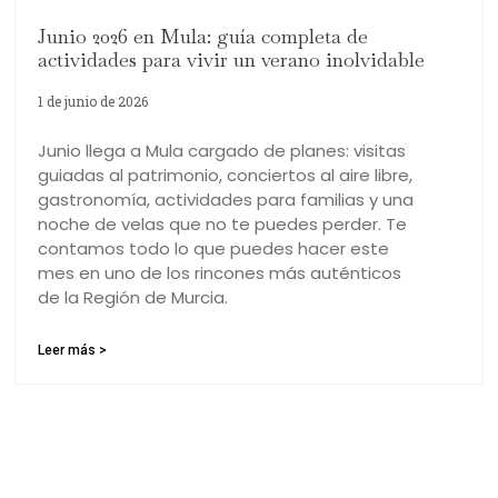
El Hotel Rural El Molino de Felipe, es una magnifica
construcción creada tras la restauración de un antiguo
molino harinero del siglo XVI.
CONTACTO
Ribera de los Molinos, 321, CP: 30170, Mula, Murcia
(Spain)
+34 968 662 013
reservas@hotelruralmula.com
AVISO LEGAL
Condiciones De La Reserva
Política De Privacidad
Política De Cookies
Cuartobe
© Diseñado por
. All rights reserved.