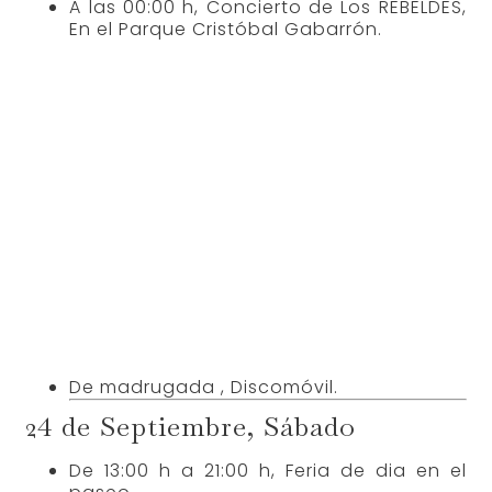
veteranos Muleño C.F y Real Jaén. En el
Campo Municipal de Deportes.
A las 17:30, exhibición ecuestre y
demostración de carruajes. En la plaza
de Toros.
De 22:00 h a 02:00 h, Feria Infantil en el
Pabellón Javi Garcia.
A las 23:00h, ElectroMulatino, con
ROMÁNTICO LATINO, DANNY ROMERO,
DDKUBA Y DJ JARO, en el parque
Cristóbal Gabarrón.
De madrugada, Discomóvil.
25 de Septiembre, Domingo
A las 09:00, IV ruta en BTT en la Sierra de
Mula.
A las 10:00 h, Aeromodelismo
concentración. Campo Municipal de
deportes.
De 13:00 a 21:00h, Feria de día en el