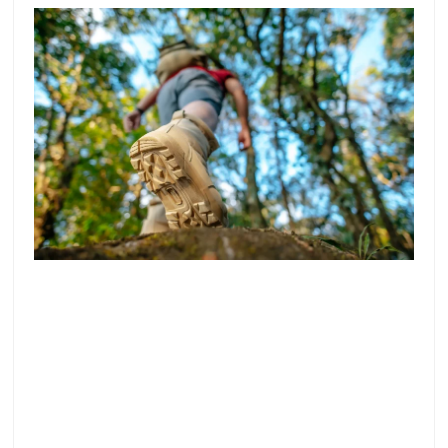
1 de junio de 2026
Junio llega a Mula cargado de planes: visitas
guiadas al patrimonio, conciertos al aire libre,
gastronomía, actividades para familias y una
noche de velas que no te puedes perder. Te
contamos todo lo que puedes hacer este
mes en uno de los rincones más auténticos
de la Región de Murcia.
Leer más >