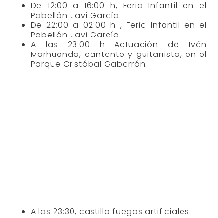
De 12:00 a 16:00 h, Feria Infantil en el
Pabellón Javi García.
De 22:00 a 02:00 h , Feria Infantil en el
Pabellón Javi García.
A las 23:00 h Actuación de Iván
Marhuenda, cantante y guitarrista, en el
Parque Cristóbal Gabarrón.
A las 23:30, castillo fuegos artificiales.
A las 00:00 h, Concierto de Los REBELDES,
En el Parque Cristóbal Gabarrón.
De madrugada , Discomóvil.
24 de Septiembre, Sábado
De 13:00 h a 21:00 h, Feria de dia en el
paseo.
De 12:00 h a 16:00 h, Feria Infantil en el
Pabellón Javi Garcia.
A las 17:30 h, Fútbol, entre los equipos