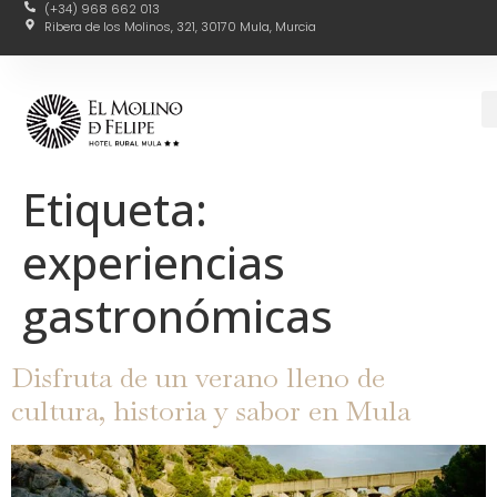
(+34) 968 662 013
Ribera de los Molinos, 321, 30170 Mula, Murcia
Etiqueta:
experiencias
gastronómicas
Disfruta de un verano lleno de
cultura, historia y sabor en Mula