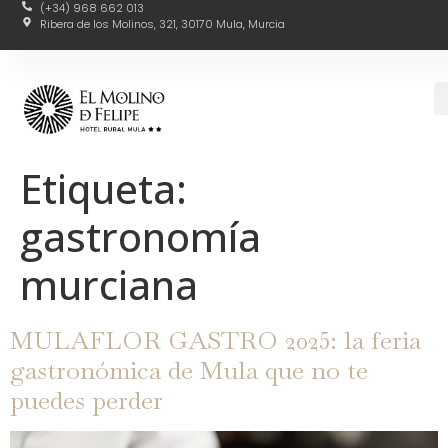
(+34) 968 662 013
Ribera de los Molinos, 321, 30170 Mula, Murcia
Etiqueta:
gastronomía
murciana
MULAFLOR GASTRO 2025: la feria
gastronómica de Mula que no te
puedes perder