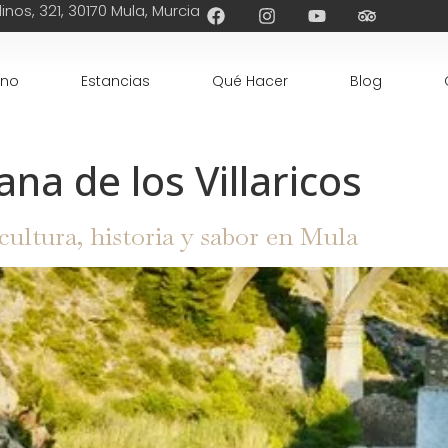
inos, 321, 30170 Mula, Murcia
ino
Estancias
Qué Hacer
Blog
ana de los Villaricos
cultura, historia y sabor en Mula