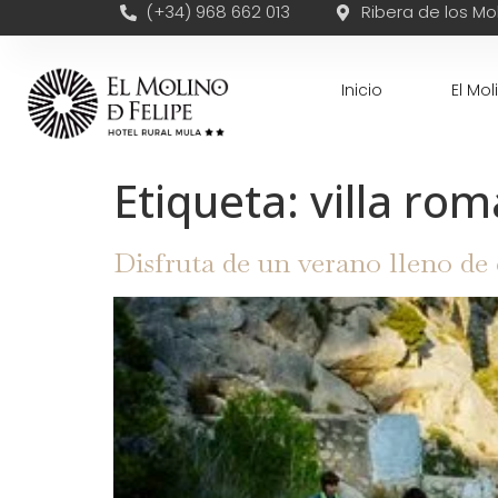
(+34) 968 662 013
Ribera de los Mol
Inicio
El Mol
Etiqueta:
villa rom
Disfruta de un verano lleno de 