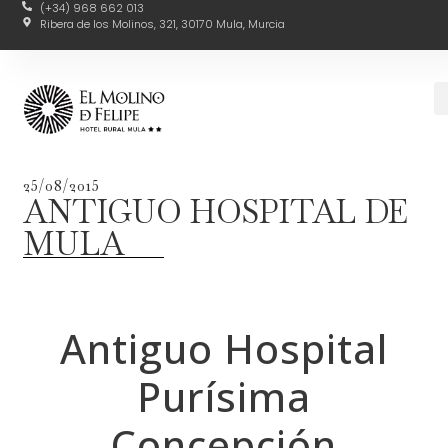
(+34) 968 662 013
Ribera de los Molinos, 321, 30170 Mula, Murcia
25/08/2015
ANTIGUO HOSPITAL DE
MULA
Antiguo Hospital
Purísima
Concepción